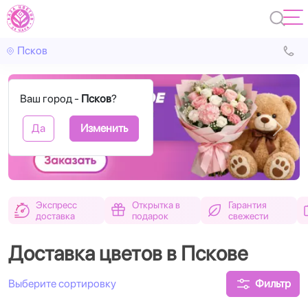
Псков
Ваш город -
Псков
?
Да
Изменить
Назад
Впере
Экспресс
Открытка в
Гарантия
доставка
подарок
свежести
Доставка цветов в Пскове
Фильтр