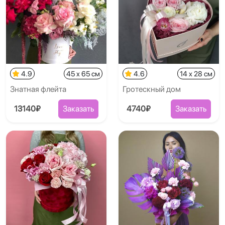
4.9
45 x 65 см
4.6
14 x 28 см
Знатная флейта
Гротескный дом
13140₽
Заказать
4740₽
Заказать