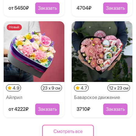
от 5450₽
Заказать
4704₽
Заказать
Новый
4.9
23 x 9 см
4.7
12 x 23 см
Айлрил
Баварское движение
от 4222₽
Заказать
3710₽
Заказать
Смотреть все