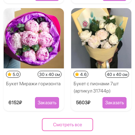
5.0
30 x 40 см
4.6
40 x 40 см
Букет Миражи горизонта
Букет с пионами 7шт
(артикул 31744p)
6152₽
Заказать
5603₽
Заказать
Смотреть все