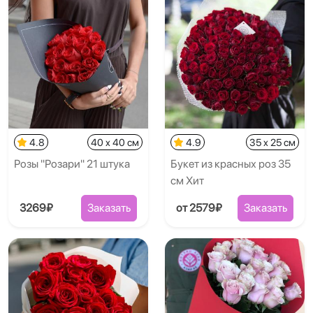
4.8
40 x 40 см
4.9
35 x 25 см
Розы "Розари" 21 штука
Букет из красных роз 35
см Хит
3269₽
Заказать
от 2579₽
Заказать