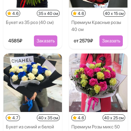
4.6
35 x 40 см
4.6
40 x 15 см
Букет из 35 роз (40 см)
Премиум Красные розы
40 см
4585₽
Заказать
от 2579₽
Заказать
4.7
40 x 35 см
4.6
40 x 25 см
Букет из синий и белой
Премиум Розы микс 50