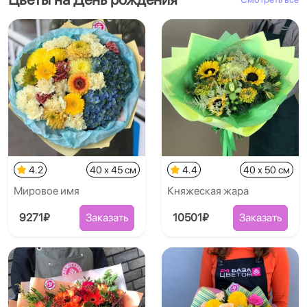
4.2
40 x 45 см
4.4
40 x 50 см
Мировое имя
Княжеская жара
9271₽
Заказать
10501₽
Заказать