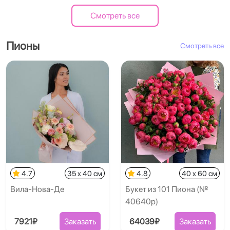
Смотреть все
Пионы
Смотреть все
4.7
35 x 40 см
4.8
40 x 60 см
Вила-Нова-Де
Букет из 101 Пиона (№
40640p)
7921₽
Заказать
64039₽
Заказать