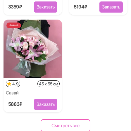
3359₽
Заказать
5194₽
Заказать
Новый
4.9
45 x 55 см
Савай
5883₽
Заказать
Смотреть все