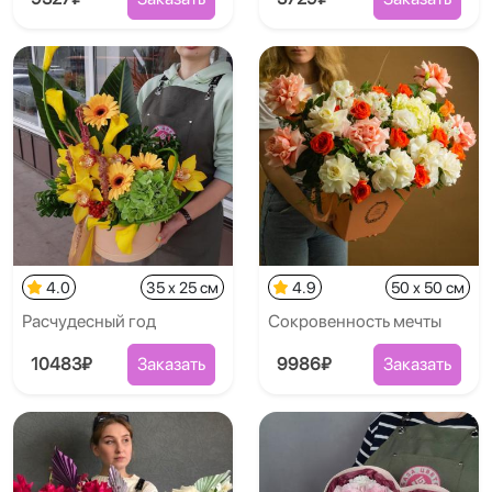
4.0
35 x 25 см
4.9
50 x 50 см
Расчудесный год
Сокровенность мечты
10483₽
Заказать
9986₽
Заказать