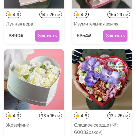
4.9
14 x 25 см
4.2
15 x 29 см
Лунная вера
Изумительная земля
3890₽
Заказать
6354₽
Заказать
4.9
33 x 15 см
4.8
13 x 25 см
Жозефини
Сладкое сердце (№:
60032pskov)