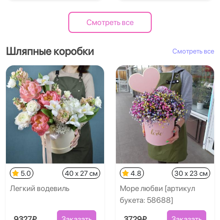
Смотреть все
Шляпные коробки
Смотреть все
5.0
40 x 27 см
4.8
30 x 23 см
Легкий водевиль
Море любви [артикул
букета: 58688]
9327₽
Заказать
3729₽
Заказать