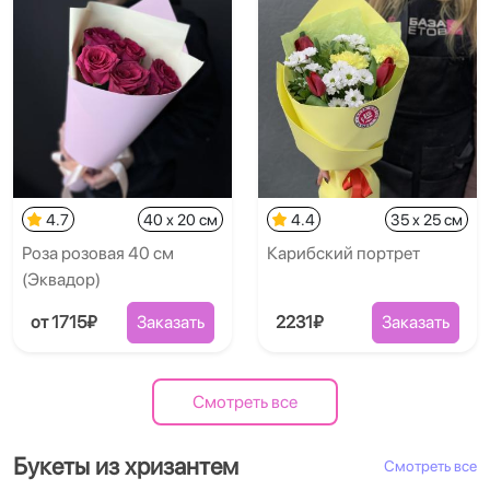
4.7
40 x 20 см
4.4
35 x 25 см
Роза розовая 40 см
Карибский портрет
(Эквадор)
от 1715₽
Заказать
2231₽
Заказать
Смотреть все
Букеты из хризантем
Смотреть все