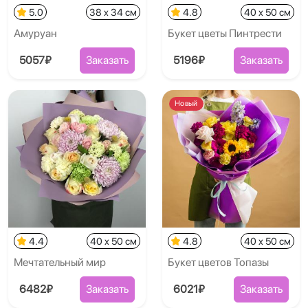
5.0
38 x 34 см
4.8
40 x 50 см
Амуруан
Букет цветы Пинтрести
5057₽
Заказать
5196₽
Заказать
Новый
4.4
40 x 50 см
4.8
40 x 50 см
Мечтательный мир
Букет цветов Топазы
6482₽
Заказать
6021₽
Заказать