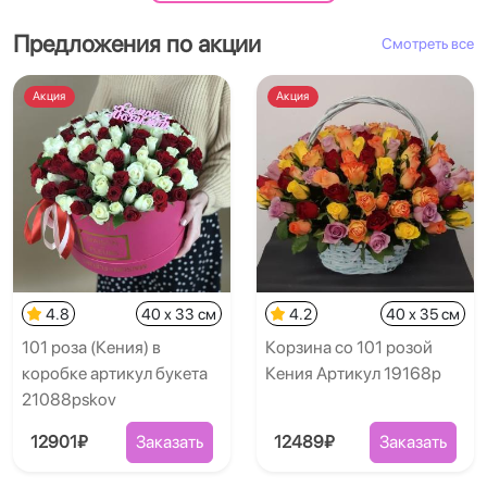
Предложения по акции
Смотреть все
Акция
Акция
4.8
40 x 33 см
4.2
40 x 35 см
101 роза (Кения) в
Корзина со 101 розой
коробке артикул букета
Кения Артикул 19168p
21088pskov
12901₽
Заказать
12489₽
Заказать