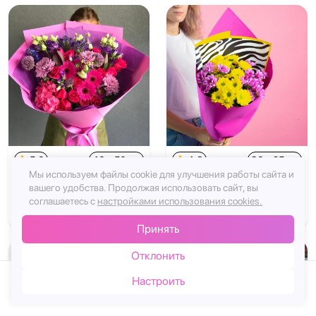
5.0
40 x 50 см
4.8
30 x 25 см
Мы используем файлы cookie для улучшения работы сайта и
Вековой коллаж
Букет Тропический идеал
вашего удобства.
Продолжая использовать сайт, вы
соглашаетесь с
настройками использования cookies.
14013₽
Заказать
2358₽
Заказать
Принять
Новый
Отклонить
Настроить
Каталог
Корзина
Чат
Войти