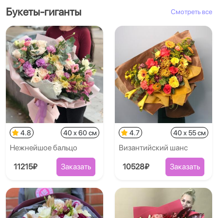
Букеты-гиганты
Смотреть все
4.8
40 x 60 см
4.7
40 x 55 см
Нежнейшое бальцо
Византийский шанс
11215₽
Заказать
10528₽
Заказать