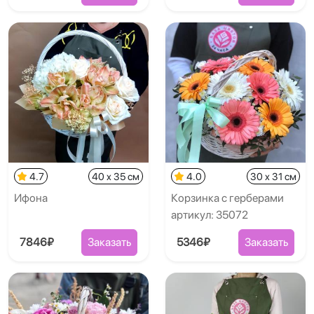
4.7
40 x 35 см
4.0
30 x 31 см
Ифона
Корзинка с герберами
артикул: 35072
7846₽
Заказать
5346₽
Заказать