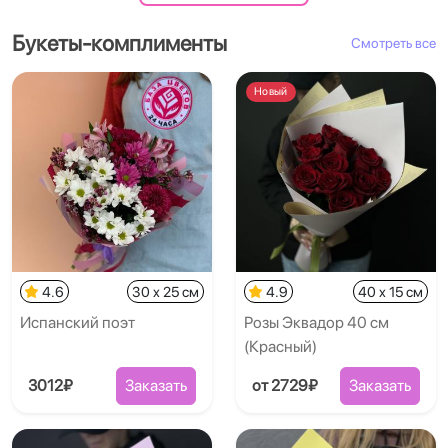
Букеты-комплименты
Смотреть все
Новый
4.6
30 x 25 см
4.9
40 x 15 см
Испанский поэт
Розы Эквадор 40 см
(Красный)
3012₽
Заказать
от 2729₽
Заказать