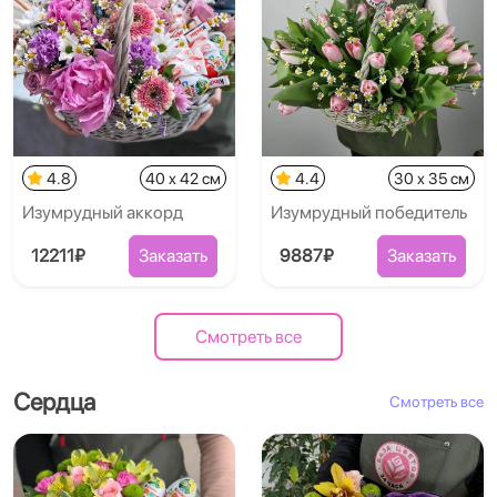
4.8
40 x 42 см
4.4
30 x 35 см
Изумрудный аккорд
Изумрудный победитель
12211₽
Заказать
9887₽
Заказать
Смотреть все
Сердца
Смотреть все