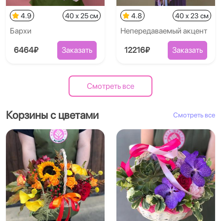
4.9
40 x 25 см
4.8
40 x 23 см
Бархи
Непередаваемый акцент
6464₽
Заказать
12216₽
Заказать
Смотреть все
Корзины с цветами
Смотреть все