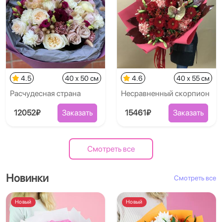
4.5
40 x 50 см
4.6
40 x 55 см
Расчудесная страна
Несравненный скорпион
12052₽
Заказать
15461₽
Заказать
Смотреть все
Новинки
Смотреть все
Новый
Новый