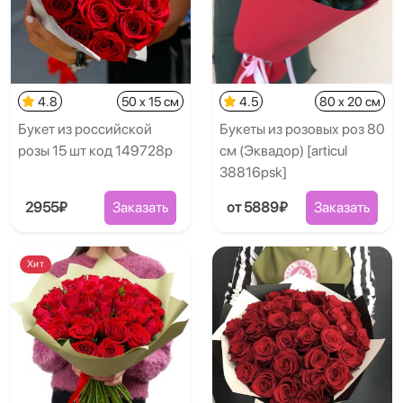
4.8
50 x 15 см
4.5
80 x 20 см
Букет из российской
Букеты из розовых роз 80
розы 15 шт код 149728p
см (Эквадор) [articul
38816psk]
2955₽
Заказать
от 5889₽
Заказать
Хит