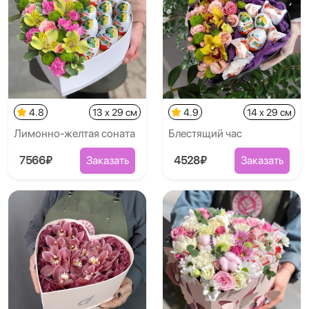
4.8
13 x 29 см
4.9
14 x 29 см
Лимонно-желтая соната
Блестящий час
7566₽
Заказать
4528₽
Заказать