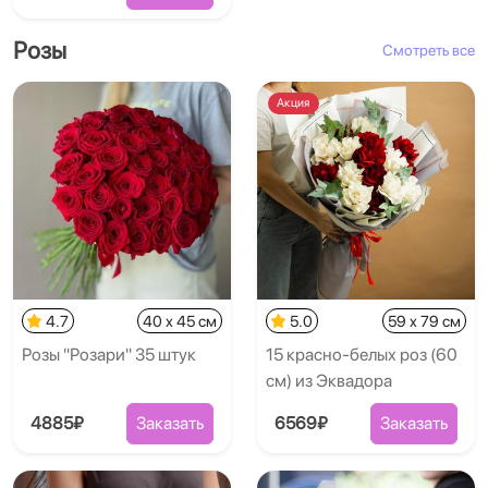
Розы
Смотреть все
Акция
4.7
40 x 45 см
5.0
59 x 79 см
Розы "Розари" 35 штук
15 красно-белых роз (60
см) из Эквадора
4885₽
Заказать
6569₽
Заказать