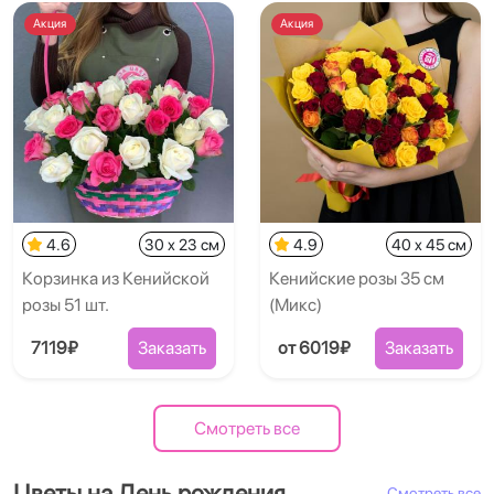
Акция
Акция
4.6
30 x 23 см
4.9
40 x 45 см
Корзинка из Кенийской
Кенийские розы 35 см
розы 51 шт.
(Микс)
7119₽
Заказать
от 6019₽
Заказать
Смотреть все
Цветы на День рождения
Смотреть все