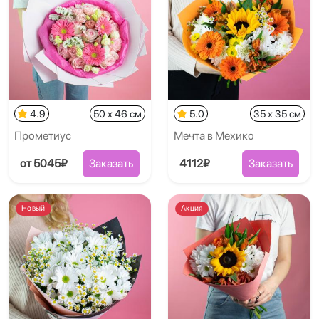
4.9
50 x 46 см
5.0
35 x 35 см
Прометиус
Мечта в Мехико
от 5045₽
Заказать
4112₽
Заказать
Новый
Акция