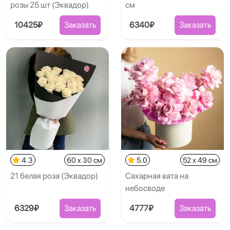
розы 25 шт (Эквадор)
см
10425₽
Заказать
6340₽
Заказать
4.3
60 x 30 см
5.0
52 x 49 см
21 белая роза (Эквадор)
Сахарная вата на
небосводе
6329₽
Заказать
4777₽
Заказать