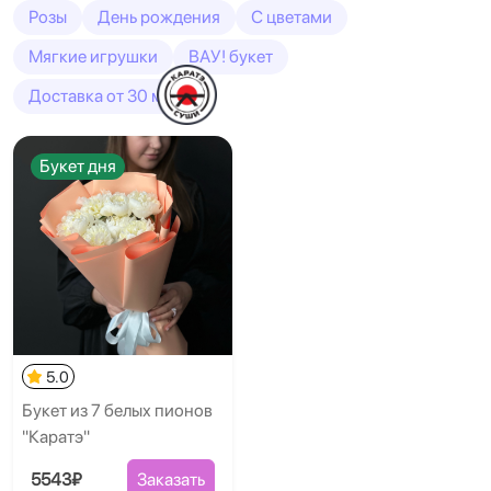
Розы
День рождения
С цветами
Мягкие игрушки
ВАУ! букет
Доставка от 30 минут
Букет дня
5.0
Букет из 7 белых пионов
"Каратэ"
5543₽
Заказать