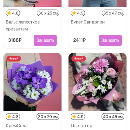
4.8
30 x 25 см
4.9
35 x 47 см
Вальс лепестков
Букет Сандрири
хризантем
3188₽
Заказать
2411₽
Заказать
Новый
Новый
4.8
30 x 20 см
4.9
40 x 45 см
КремСода
Цвет с гор