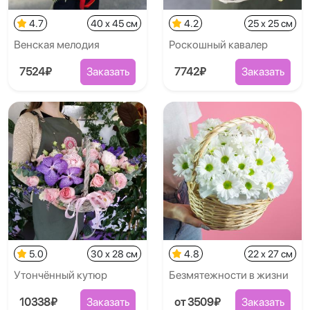
4.7
40 x 45 см
4.2
25 x 25 см
Венская мелодия
Роскошный кавалер
7524₽
Заказать
7742₽
Заказать
5.0
30 x 28 см
4.8
22 x 27 см
Утончённый кутюр
Безмятежности в жизни
10338₽
Заказать
от 3509₽
Заказать