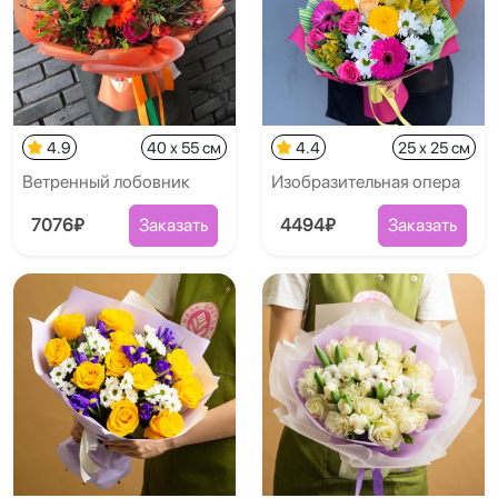
4.9
40 x 55 см
4.4
25 x 25 см
Ветренный лобовник
Изобразительная опера
7076₽
Заказать
4494₽
Заказать